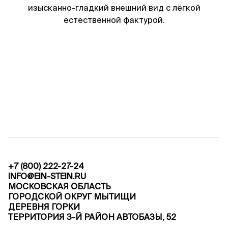
изысканно-гладкий внешний вид с лёгкой
естественной фактурой.
ПАРТИЯ
АРТИКУЛ
SD
SD/5Д675-M-BK
ПЛОЩАДЬ
РЕЗЕРВ
5.8 м²
Да
РАЗМЕРЫ
ОБРАБОТКА
3050x1900x20 мм
Полировка
СТОИМОСТЬ
СКИДКА
$ 132.94 за м²
10%
+7 (800) 222-27-24
$ 147.06 за м²
INFO@EIN-STEIN.RU
МОСКОВСКАЯ ОБЛАСТЬ
ЦЕНА ЗА ВСЕ
ГОРОДСКОЙ ОКРУГ МЫТИЩИ
ДЕРЕВНЯ ГОРКИ
$ 767.65
ТЕРРИТОРИЯ 3-Й РАЙОН АВТОБАЗЫ, 52
$ 852.94