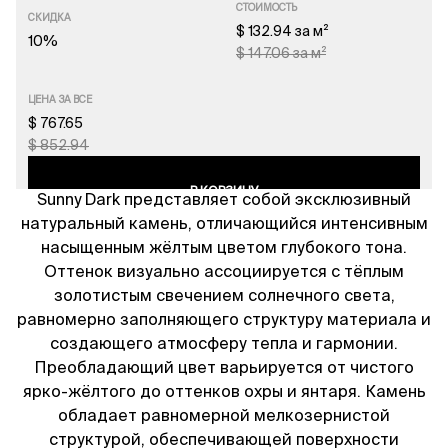
СТОИМОСТЬ
СКИДКА
$ 132.94 за м²
10%
$ 147.06 за м²
ЦЕНА ЗА ВСЕ
$ 767.65
$ 852.94
В КОРЗИНУ
Sunny Dark представляет собой эксклюзивный
натуральный камень, отличающийся интенсивным
насыщенным жёлтым цветом глубокого тона.
Оттенок визуально ассоциируется с тёплым
золотистым свечением солнечного света,
равномерно заполняющего структуру материала и
создающего атмосферу тепла и гармонии.
Преобладающий цвет варьируется от чистого
ярко-жёлтого до оттенков охры и янтаря. Камень
обладает равномерной мелкозернистой
структурой, обеспечивающей поверхности